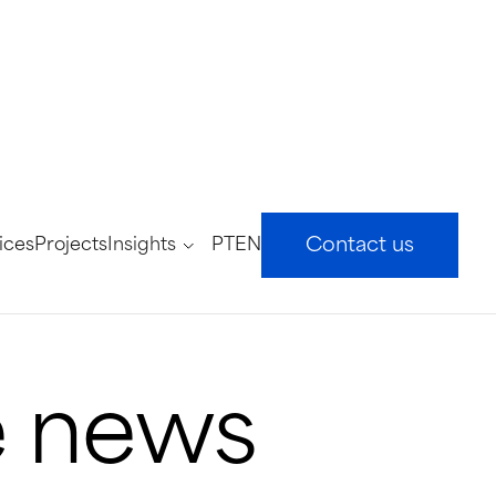
ices
Projects
Insights
PT
EN
Contact us
he news