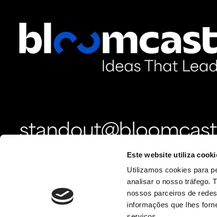
standout@bloomcast
Este website utiliza cooki
Utilizamos cookies para pe
analisar o nosso tráfego.
nossos parceiros de redes
informações que lhes forne
serviços.