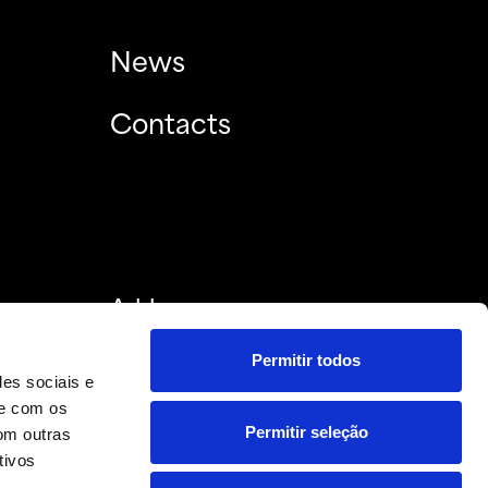
News
Contacts
Address
Av. Marginal, Ed. Parque Oceano, 4º
Permitir todos
2780-322, Sto. Amaro de Oeiras,
des sociais e
Portugal
te com os
Permitir seleção
om outras
tivos