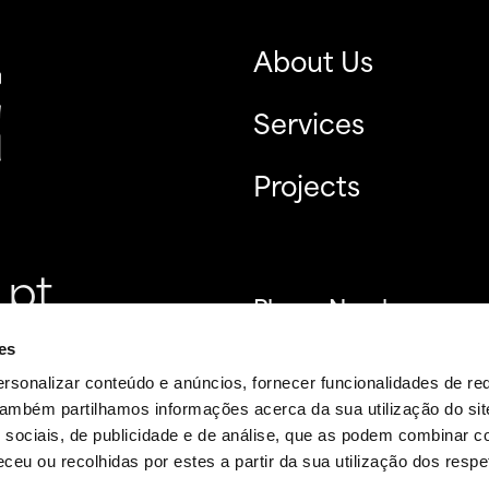
About Us
Services
Projects
.pt
Phone Number
+351 214 544 545
es
rsonalizar conteúdo e anúncios, fornecer funcionalidades de re
 Também partilhamos informações acerca da sua utilização do si
 sociais, de publicidade e de análise, que as podem combinar c
ceu ou recolhidas por estes a partir da sua utilização dos respe