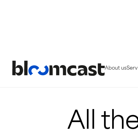
News
About us
Serv
All t