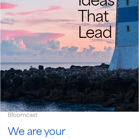
Ideas
That
Lead
Bloomcast
We are your