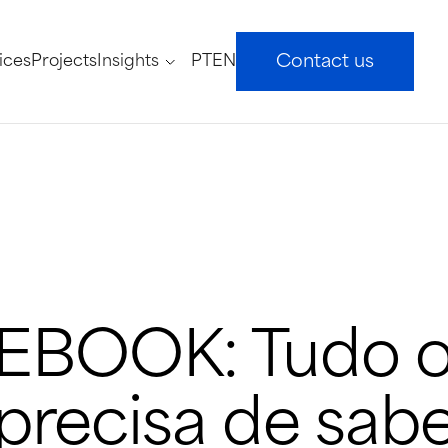
ices
Projects
Insights
PT
EN
Contact us
EBOOK: Tudo o
precisa de sab