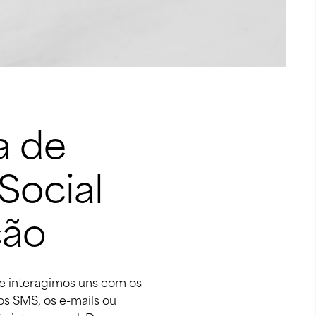
 de 
Social 
ção
e interagimos uns com os 
 os SMS, os e-mails ou 