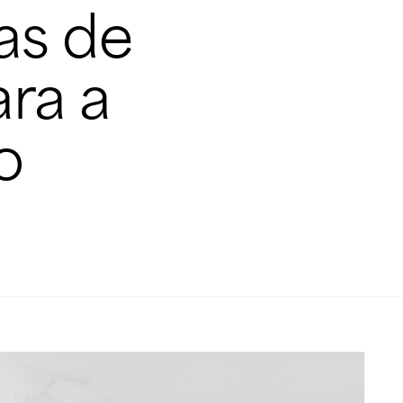
as de
ara a
o