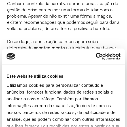
Ganhar o
controlo da narrativa
durante uma situação de
gestão de crise parece ser uma forma de lidar com o
problema. Apesar de não existir uma fórmula mágica,
existem recomendações que podemos seguir para dar a
volta ao problema, de uma forma positiva e humilde.
Desde logo, a construção da mensagem sobre
determinado
acontecimento
ou incidente deve basear-
se numa versão real dos factos. Posteriormente, há que
referir as
ações
empreendidas, ou seja, o que foi feito, o
que está a ser feito e o que vai ser feito.
Este website utiliza cookies
A mensagem deve contemplar as pessoas que,
Utilizamos cookies para personalizar conteúdo e
eventualmente, tenham sido impactadas ou sofrido
anúncios, fornecer funcionalidades de redes sociais e
danos. Ao mesmo tempo, o
compromisso
para uma
analisar o nosso tráfego. Também partilhamos
solução é o fator que projeta o futuro e a confiança que
se procura reconquistar. Tudo isto com
transparência
informações acerca da sua utilização do site com os
porque nada há a esconder e, sempre que possível,
nossos parceiros de redes sociais, de publicidade e de
serão disponibilizados dados adicionais.
análise, que as podem combinar com outras informações
que lhes forneceu ou recolhidas por estes a partir da sua