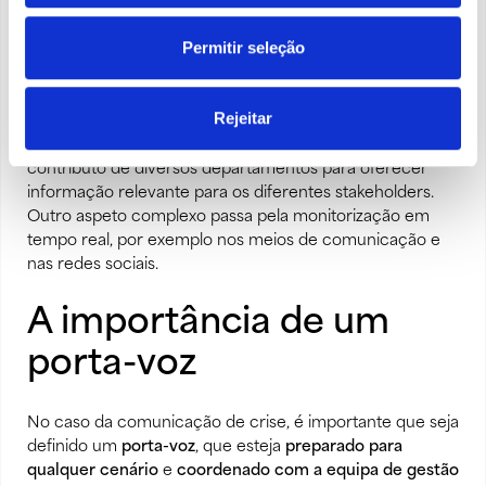
comunicação ou uma falha de comunicação com estes
Permitir seleção
pode levar à escalada da situação, causar confusão,
perda de tempo e, sobretudo, de credibilidade.
Rejeitar
A multiplicidade do potencial impacto de uma situação
de crise implica o
cruzamento de várias fontes e o
contributo de diversos departamentos
para oferecer
informação relevante para os diferentes stakeholders.
Outro aspeto complexo passa pela monitorização em
tempo real, por exemplo nos meios de comunicação e
nas redes sociais.
A importância de um
porta-voz
No caso da comunicação de crise, é importante que seja
definido um
porta-voz
, que esteja
preparado para
qualquer cenário
e
coordenado com a equipa de gestão